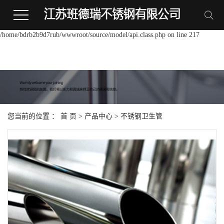
Warning:
file_put_contents(/home/bdrb2b9d7rub/wwwroot/source/cache/license_cache.p
failed to open stream: Permission denied in
/home/bdrb2b9d7rub/wwwroot/source/model/api.class.php on line 217
您当前的位置 ：
首 页
>
产品中心
>
不锈钢卫生管