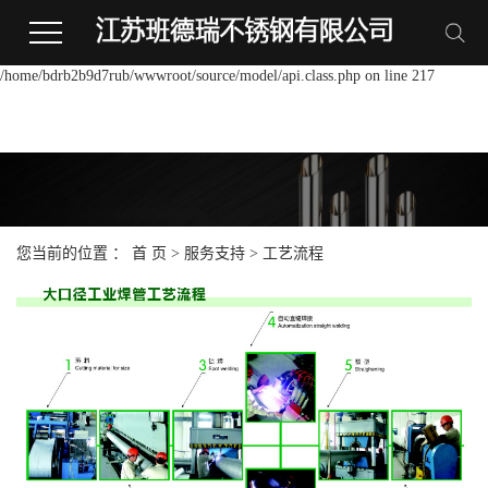
Warning:
file_put_contents(/home/bdrb2b9d7rub/wwwroot/source/cache/license_cache.p
failed to open stream: Permission denied in
/home/bdrb2b9d7rub/wwwroot/source/model/api.class.php on line 217
您当前的位置 ：
首 页
>
服务支持
>
工艺流程