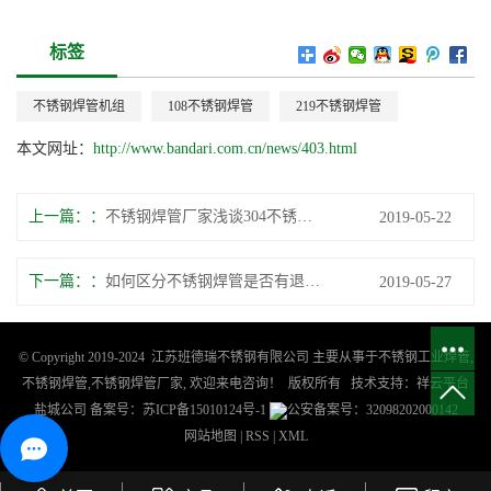
标签
不锈钢焊管机组
108不锈钢焊管
219不锈钢焊管
本文网址：
http://www.bandari.com.cn/news/403.html
上一篇：
不锈钢焊管厂家浅谈304不锈钢板折弯时会出现哪些特点？
2019-05-22
下一篇：
如何区分不锈钢焊管是否有退火？
2019-05-27
© Copyright 2019-2024 江苏班德瑞不锈钢有限公司 主要从事于
不锈钢工业焊管
,
不锈钢焊管
,
不锈钢焊管厂家
, 欢迎来电咨询！ 版权所有
技术支持：
祥云平台
盐城公司
备案号：
苏ICP备15010124号-1
公安备案号：32098202000142
网站地图
|
RSS
|
XML