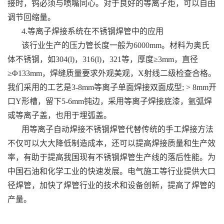
接时，钨必须与喷嘴同心。对于良好的等离子炬，可以自由
调节回缩量。
4.等离子焊接系统在不锈钢焊管中的应用
该行业生产的压力管长度一般为6000mm。材料为奥氏
体不锈钢，如304(l)，316(l)，321等，厚度≥3mm，直径
≥Φ133mm，焊缝质量要求外观美观，X射线二级检查合格。
我们采用的工艺是3-8mm等离子单面焊接双面成型; > 8mm开
口Y形槽，留下5-6mm钝边，采用等离子焊接底漆，氩弧焊
或等离子盖，也用于埋弧盖。
用等离子自动焊接不锈钢焊管代替传统的手工焊接方法
不仅可以大大降低制造成本，还可以提高焊接质量和生产效
率，有助于提高我国现有不锈钢焊管生产线的落后性能。为
中国石油和化学工业的快速发展。电气施工等行业提供大口
径焊管，加快了焊管行业的技术和设备创新，提高了焊管的
产量。