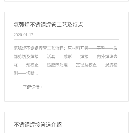
氩弧焊不锈钢焊管工艺及特点
2020-01-12
氩弧焊不锈钢焊管工艺流程：原材料开卷——平整——端
部剪切及焊接——活套——成形——焊接——内外焊珠去
除——预校正——感应热处理——定径及校直——涡流检
测——切断...
了解详情 +
不锈钢焊接管道介绍