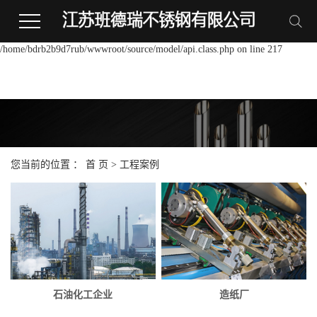
Warning:
file_put_contents(/home/bdrb2b9d7rub/wwwroot/source/cache/license_cache.p
failed to open stream: Permission denied in
/home/bdrb2b9d7rub/wwwroot/source/model/api.class.php on line 217
您当前的位置 ：
首 页
>
工程案例
石油化工企业
造纸厂