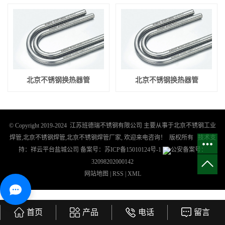
北京不锈钢换热器管
北京不锈钢换热器管
© Copyright 2019-2024 江苏班德瑞不锈钢有限公司 主要从事于
北京不锈钢工业
焊管
,
北京不锈钢焊管
,
北京不锈钢焊管厂家
, 欢迎来电咨询！ 版权所有
技术支
持：
祥云平台盐城公司
备案号：
苏ICP备15010124号-1
公安备案号：
32098202000142
网站地图
|
RSS
|
XML
首页
产品
电话
留言